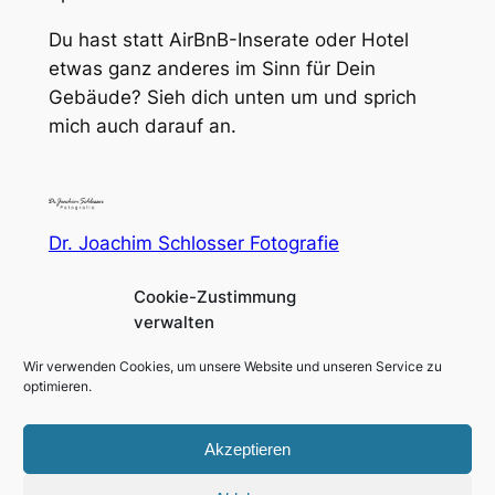
Du hast statt AirBnB-Inserate oder Hotel
etwas ganz anderes im Sinn für Dein
Gebäude? Sieh dich unten um und sprich
mich auch darauf an.
Dr. Joachim Schlosser Fotografie
Cookie-Zustimmung
Fotografie für Menschen in und um Augsburg und
verwalten
München
Wir verwenden Cookies, um unsere Website und unseren Service zu
Impressum
Social
optimieren.
Datenschutzerklärung
Facebook
Instagram
Akzeptieren