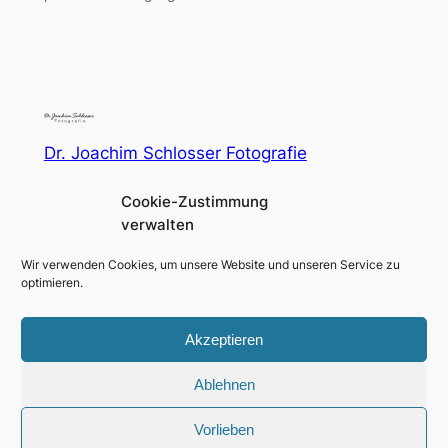
Dr. Joachim Schlosser Fotografie
Cookie-Zustimmung
Fotografie für Menschen in und um Augsburg und
verwalten
München
Wir verwenden Cookies, um unsere Website und unseren Service zu
Impressum
Social
optimieren.
Datenschutzerklärung
Facebook
Instagram
Akzeptieren
Ablehnen
Gestaltet mit
WordPress
Vorlieben