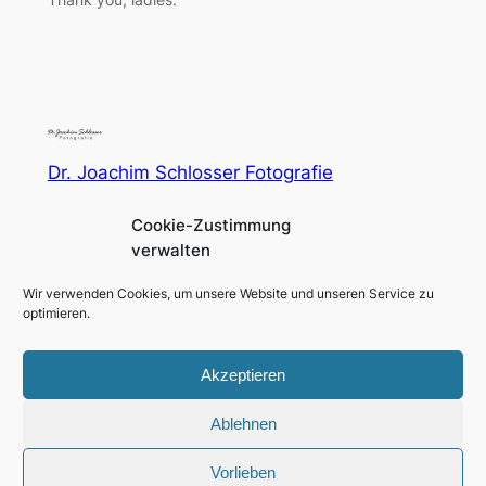
Dr. Joachim Schlosser Fotografie
Cookie-Zustimmung
Fotografie für Menschen in und um Augsburg und
verwalten
München
Wir verwenden Cookies, um unsere Website und unseren Service zu
Impressum
Social
optimieren.
Datenschutzerklärung
Facebook
Instagram
Akzeptieren
Ablehnen
Gestaltet mit
WordPress
Vorlieben