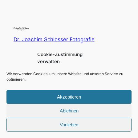
Dr. Joachim Schlosser Fotografie
Cookie-Zustimmung
Fotografie für Menschen in und um Augsburg und
verwalten
München
Wir verwenden Cookies, um unsere Website und unseren Service zu
Impressum
Social
optimieren.
Datenschutzerklärung
Facebook
Instagram
Akzeptieren
Ablehnen
Gestaltet mit
WordPress
Vorlieben