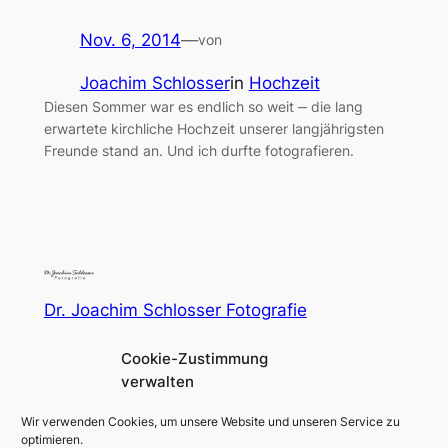
Nov. 6, 2014
—
von
Joachim Schlosser
in
Hochzeit
Diesen Sommer war es endlich so weit ‒ die lang
erwartete kirchliche Hochzeit unserer langjährigsten
Freunde stand an. Und ich durfte fotografieren.
Dr. Joachim Schlosser Fotografie
Cookie-Zustimmung
Fotografie für Menschen in und um Augsburg und
verwalten
München
Wir verwenden Cookies, um unsere Website und unseren Service zu
Impressum
Social
optimieren.