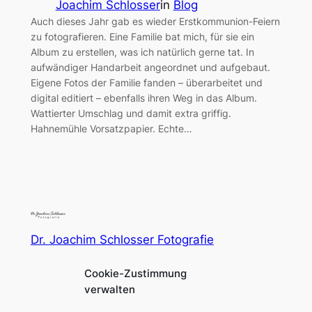
Joachim Schlosser
in
Blog
Auch dieses Jahr gab es wieder Erstkommunion-Feiern
zu fotografieren. Eine Familie bat mich, für sie ein
Album zu erstellen, was ich natürlich gerne tat. In
aufwändiger Handarbeit angeordnet und aufgebaut.
Eigene Fotos der Familie fanden – überarbeitet und
digital editiert – ebenfalls ihren Weg in das Album.
Wattierter Umschlag und damit extra griffig.
Hahnemühle Vorsatzpapier. Echte…
Dr. Joachim Schlosser Fotografie
Cookie-Zustimmung
Fotografie für Menschen in und um Augsburg und
verwalten
München