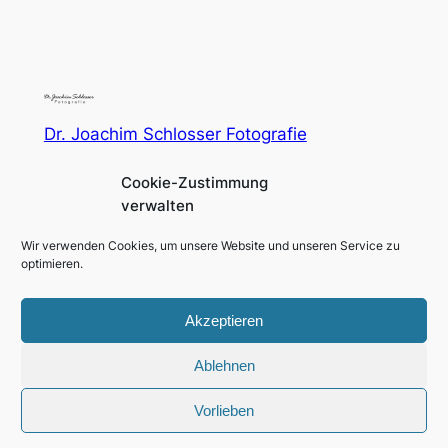
Dr. Joachim Schlosser Fotografie
Cookie-Zustimmung
Fotografie für Menschen in und um Augsburg und
verwalten
München
Wir verwenden Cookies, um unsere Website und unseren Service zu
Impressum
Social
optimieren.
Datenschutzerklärung
Facebook
Instagram
Akzeptieren
Ablehnen
Gestaltet mit
WordPress
Vorlieben