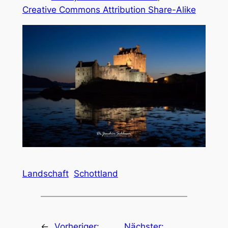
Creative Commons Attribution Share-Alike
Landschaft
Schottland
←
Vorheriger:
Nächster: